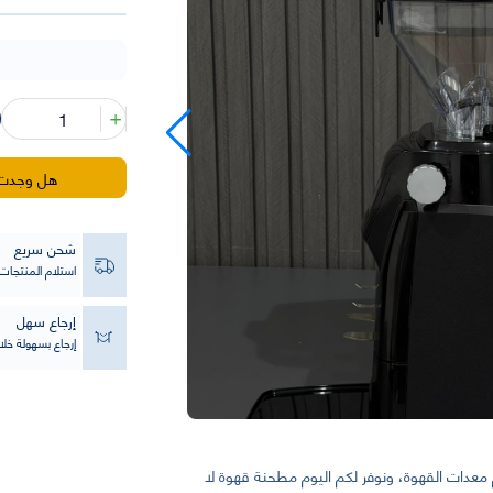
كمية
مطحنة
قهوة
La
هل وجدت ه
Cimbali
شحن سريع
استلام المنتجا
إرجاع سهل
إرجاع بسهولة خلال 14 يو
عدات القهوة، ونوفر لكم اليوم مطحنة قهوة لا