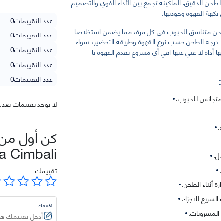
 الطحن الدقيق. الماكينة تجمع بين الأداء القوي والتصميم
نكهة القهوة وجودتها.
عدد التقييمات
0
طحن متناسق للحبوب في كل مرة، مما يضمن استخلاصا
عدد التقييمات
0
ط درجة الطحن حسب نوع القهوة وطريقة التحضير، سواء
عدد التقييمات
0
ا أداة لا غني عنها افي أي مشروع يقدم القهوة با
عدد التقييمات
0
عدد التقييمات
0
متجانس للحبوب.
لا توجد تقييمات بعد.
.
كن أول من 
a Cimbali ”
ل.
تقييمك
 أثناء الطحن.
سريع للاجزاء.
تقييمك
المشروبات.