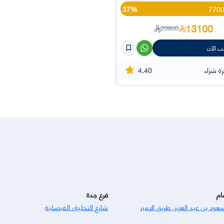
37%
13100
20800
ب الآن
4.40
ة شراء
ام
فرع جدة
عود بن عبد العزيز, طريق الامير
شارع التحلية، الفيصلية