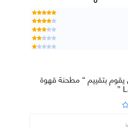
يقوم بتقييم “ مطحنة قهوة
L