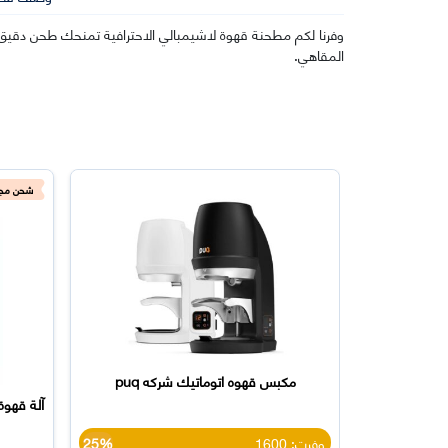
وفرنا لكم مطحنة قهوة لاشيمبالي الاحترافية تمنحك طحن دقيق
المقاهي.
شحن مجا
مكبس قهوه اتوماتيك شركه puq
وفرت: 1600
25%