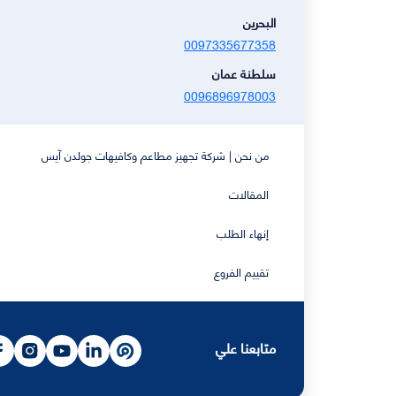
البحرين
0097335677358
سلطنة عمان
0096896978003
من نحن | شركة تجهيز مطاعم وكافيهات جولدن آيس
المقالات
إنهاء الطلب
تقييم الفروع
متابعنا علي