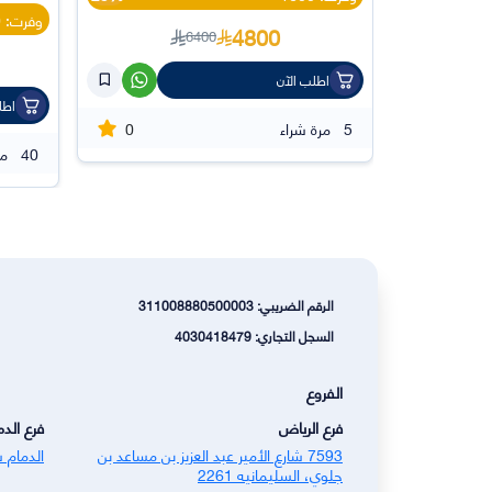
وفرت: 7700
4800
6400
اطلب الآن
اطل
0
5
مرة شراء
40
مر
الرقم الضريبي: 311008880500003
السجل التجاري: 4030418479
الفروع
فرع الرياض
فرع الدم
7593 شارع الأمير عبد العزيز بن مساعد بن
الدمام س
جلوي، السليمانيه 2261