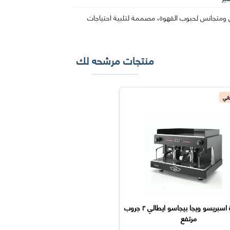
 ومتجانس لحبوب القهوة، مصممة لتلبية احتياجات
منتجات مرشحه لك
ني
آلة قهوة اسبريسو ويجا بيجاسو ايطالي ٢ جروب
مرتفع