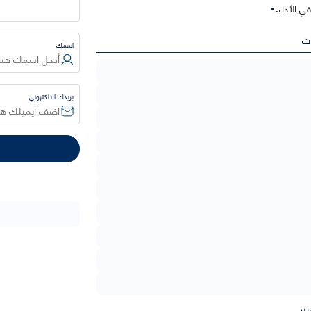
 الأداء.
ت
اسمك
بريدك الالكتروني
5
ر