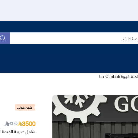
بح
قهوة La Cimbali
شحن مجاني
3500
4375
شامل ضريبة القيمة ا