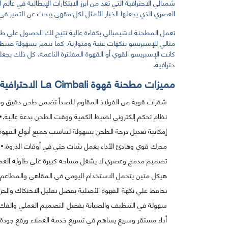
شمبالي الاحترافية التي تعد من أبرز الابتكارات الإيطالية في عالم
العصري الذي يجعلها الخيار الأمثل لكل مقهي يبحث عن التميز في 
تعمل المطحنة لاشيمبالي بكفاءة عالية تتيح لك الحصول علي 
مثالي للإسبريسو بنكهات غنية ومتوازنة. كما تتميز بسهولة ضب
كانت الإسبريسو القوي أو القهوة المفلترة الناعمة. كل ذلك يجعله
حترافية.
مميزات مطحنة قهوة La Cimbali الاحترافية:
شفرات قوية من الفولاذ المقاوم للصدأ تضمن طحن دقيق و
نظام تحكم إلكتروني لضبط الكمية ووقت الطحن بدعة عالية.
إمكانية تعديل درجة الطحن بسهولة لتناسب جميع أنواع القهوة
محرك قوي وهادئ الأداء يعمل بثبات حتي في أوقات الذروة.
تصميم مدمج وعصري لا يشغل مساحة كبيرة علي طاولة العم
هيكل متين يتحمل الاستخدام اليومي في المقاهي والمطاعم.
تحاقظ علي نكهة القهوة الأصلية بفضل تقليل الاحتكاك والحرارة
سهولة في التنظيف والصيانة بفضل التصميم العملي والفك ال
أداء مستقر وسريع يساهم في تسريع خدمة العملاء ورفع جودة 