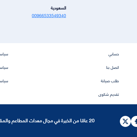
السعودية
00966533549340
حسابي
سياسة
اتصل بنا
سياسة
طلب صيانة
سياسة
تقديم شكوى
20 عامًا من الخبرة في مجال معدات المطاعم والمقاهي