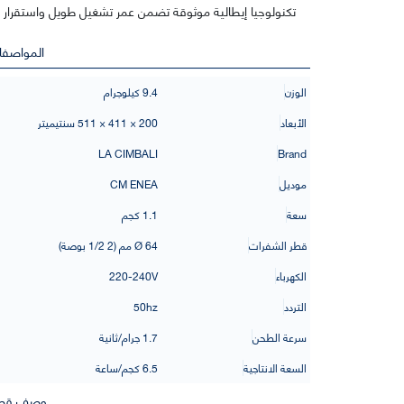
تكنولوجيا إيطالية موثوقة تضمن عمر تشغيل طويل واستقرار في
المواصفا
الوزن
9.4 كيلوجرام
الأبعاد
200 × 411 × 511 سنتيميتر
LA CIMBALI
Brand
موديل
CM ENEA
سعة
1.1 كجم
قطر الشفرات
Ø 64 مم (2 1/2 بوصة)
الكهرباء
220-240V
التردد
50hz
سرعة الطحن
1.7 جرام/ثانية
السعة الانتاجية
6.5 كجم/ساعة
وصف قصي