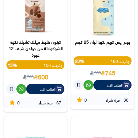
بودر ايس كريم نكهة لبان 25 كجم
كرتون خليط ميلك تشيك نكهة
الشوكولاتة من جولدن شيف 12
عبوة
وفرت: 190
20%
وفرت: 106
15%
745
935
600
706
اطلب الآن
اطلب الآن
0
30
مرة شراء
0
67
مرة شراء