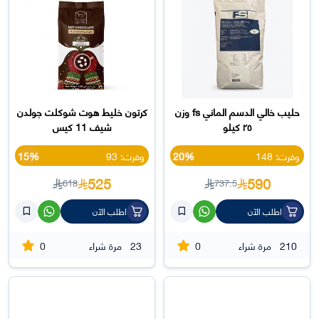
حليب خالي الدسم الماني fs وزن
كرتون خليط هوت شوكلت جولدن
٢٥ كيلو
شيف 11 كيس
وفرت: 148
20%
وفرت: 93
15%
525
590
618
737.5
اطلب الآن
اطلب الآن
0
0
210
مرة شراء
23
مرة شراء