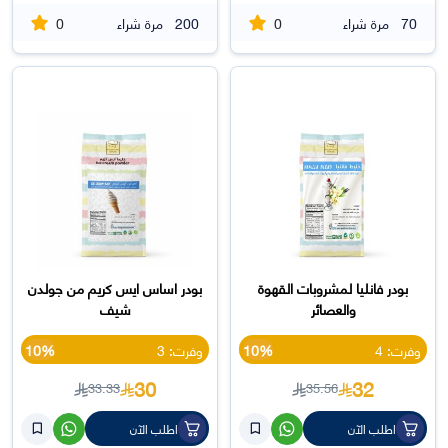
0
0
70
مرة شراء
200
مرة شراء
بودر فانليا لمشروبات القهوة
بودر اساس ايس كريم من جولدن
والعصائر
شيف
وفرت: 4
10%
وفرت: 3
10%
30
32
33.33
35.56
اطلب الآن
اطلب الآن