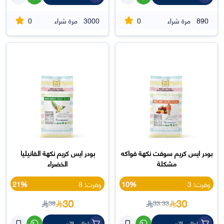
0
0
890
مرة شراء
3000
مرة شراء
بودر ايس كريم سوفت نكهة فواكه
بودر ايس كريم نكهة الفانيليا
مشكلة
الخضراء
وفرت: 3
10%
وفرت: 8
21%
30
30
38
33.33
اطلب الآن
اطلب الآن