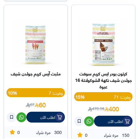
كرتون بودر ايس كريم سوفت
مثبت آيس كريم جولدن شيف
جولدن شيف نكهة الشوكولاتة 16
عبوة
وفرت: 7
10%
وفرت: 71
15%
60
67
400
470.59
اطلب الآن
اطلب الآن
0
300
مرة شراء
0
150
مرة شراء