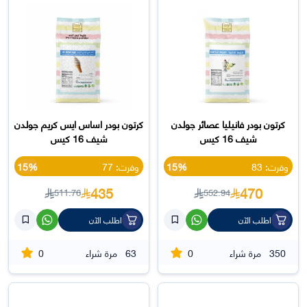
كرتون بودر فانيليا عصائر جولدن
كرتون بودر اساس ايس كريم جولدن
شيف 16 كيس
شيف 16 كيس
وفرت: 83
15%
وفرت: 77
15%
435
470
511.76
552.94
اطلب الآن
اطلب الآن
0
0
350
مرة شراء
63
مرة شراء