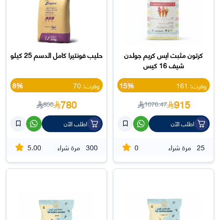
كرتون مثبت ايس كريم جولدن
حليب فونتيرا كامل الدسم 25 كيلو
شيف 16 كيس
وفرت: 161
15%
وفرت: 70
8%
780
915
850
1076.47
اطلب الآن
اطلب الآن
5.00
0
25
مرة شراء
300
مرة شراء