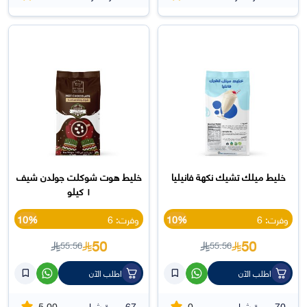
خليط ميلك تشيك نكهة فانيليا
خليط هوت شوكلت جولدن شيف
١ كيلو
وفرت: 6
10%
وفرت: 6
10%
50
50
55.56
55.56
اطلب الآن
اطلب الآن
5.00
0
70
مرة شراء
67
مرة شراء