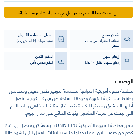
قهوة
اليوم
هل وجدت هذا المنتج بسعر أقل في متجر آخر؟ انقر هنا لشرائه
BUNN
LPG
للمقاهي
شحن سريع
ضمان استعادة الأموال
والكافيهات
استلام المنتجات في وقت
استرد أموالك إذا لم تكن راضيًا
مذهل
إرجاع سهل
الدفع الآمن
إرجاع بسهولة خلال 14 يومًا
الدفع محمي وآمن
الوصف
مطحنة قهوة أمريكية احترافية مصممة لتوفير طحن دقيق ومتجانس
يحافظ على نكهة القهوة وجودة الاستخلاص في كل كوب. بفضل
أدائها الموثوق وسعتها الكبيرة، تعد خيارًا مثاليًا للمقاهي والمطاعم
التي تبحث عن سرعة التشغيل وثبات النتائج على مدار اليوم.
تتميز مطحنة القهوة الأمريكية BUNN LPG بسعة كبيرة تصل إلى 2.7
كجم من حبوب البن، مما يجعلها مناسبة لبيئات العمل التي تشهد طلبًا