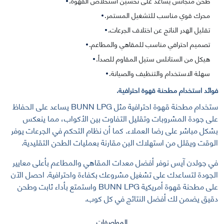
طحن متجانس يساعد على تحسين استخلاص القهوة.
محرك قوي مناسب للتشغيل المستمر.
تقليل الهدر الناتج عن اختلاف الجرعات.
تصميم احترافي مناسب للمقاهي والمطاعم.
هيكل من الستانلس ستيل المقاوم للصدأ.
سهلة الاستخدام والتنظيف والصيانة.
فوائد استخدام مطحنة قهوة احترافية.
ستخدام مطحنة قهوة احترافية مثل BUNN LPG يساعد على الحفاظ
على جودة المشروبات وتقليل التفاوت بين الأكواب، مما ينعكس
بشكل مباشر على رضا العملاء. كما أن نظام التحكم في الجرعات يوفر
الوقت ويقلل من استهلاك البن مقارنة بعمليات الطحن التقليدية.
في جولدن آيس نوفر أفضل معدات المقاهي والمطاعم بأعلى معايير
الجودة لتساعدك على تشغيل مشروعك بكفاءة واحترافية. احصل الآن
على مطحنة قهوة أمريكية BUNN LPG واستمتع بأداء ثابت وطحن
دقيق يضمن لك أفضل النتائج في كل كوب.
المواصفات