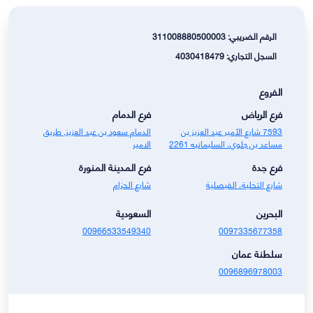
الرقم الضريبي: 311008880500003
السجل التجاري: 4030418479
الفروع
فرع الرياض
فرع الدمام
7593 شارع الأمير عبد العزيز بن
الدمام سعود بن عبد العزيز, طريق
مساعد بن جلوي، السليمانيه 2261
الامير
فرع جدة
فرع المدينة المنورة
شارع التحلية، الفيصلية
شارع الحزام
البحرين
السعودية
00966533549340
0097335677358
سلطنة عمان
0096896978003