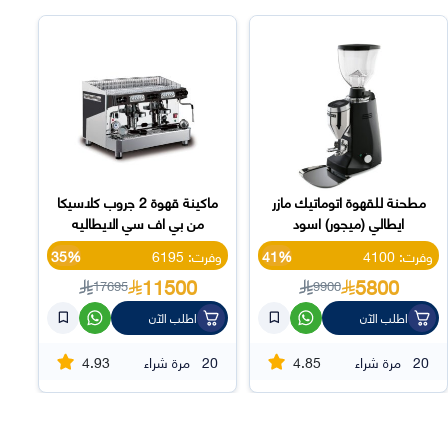
مطحنة للقهوة اتوماتيك مازر
ماكينة قهوة 2 جروب كلاسيكا
ايطالي (ميجور) اسود
من بي اف سي الايطاليه
وفرت: 4100
41%
وفرت: 6195
35%
11500
5800
17695
9900
اطلب الآن
اطلب الآن
4.93
4.85
20
مرة شراء
20
مرة شراء