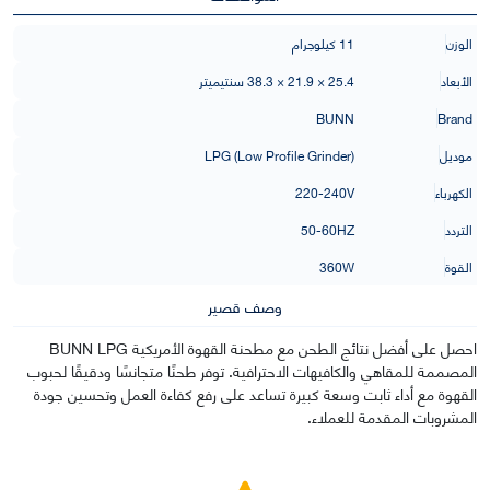
الوزن
11 كيلوجرام
الأبعاد
25.4 × 21.9 × 38.3 سنتيميتر
BUNN
Brand
موديل
LPG (Low Profile Grinder)
الكهرباء
220-240V
التردد
50-60HZ
القوة
360W
وصف قصير
احصل على أفضل نتائج الطحن مع مطحنة القهوة الأمريكية BUNN LPG
المصممة للمقاهي والكافيهات الاحترافية. توفر طحنًا متجانسًا ودقيقًا لحبوب
القهوة مع أداء ثابت وسعة كبيرة تساعد على رفع كفاءة العمل وتحسين جودة
المشروبات المقدمة للعملاء.