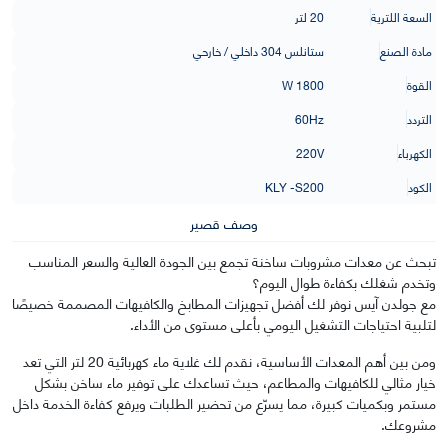
السعة اللترية
20 لتر
مادة الصنع
ستانلس 304 داخلي / خارحي
القوة
1800 W
التردد
60Hz
الكهرباء
220V
الكود
KLY -S200
وصف قصير
تبحث عن معدات مشروبات ساخنة تجمع بين الجودة العالية والسعر المناسب
وتخدم شغلك بكفاءة طوال اليوم؟
مع جولدن آيس نوفر لك أفضل تجهيزات المطابخ والكافيهات المصممة خصيصًا
لتلبية احتياجات التشغيل اليومي بأعلى مستوى من الأداء.
ومن بين أهم المعدات الأساسية، نقدم لك غلاية ماء كهربائية 20 لتر التي تعد
خيار مثالي للكافيهات والمطاعم، حيث تساعدك على توفير ماء ساخن بشكل
مستمر وبكميات كبيرة، مما يسرّع من تحضير الطلبات ويرفع كفاءة الخدمة داخل
مشروعك.