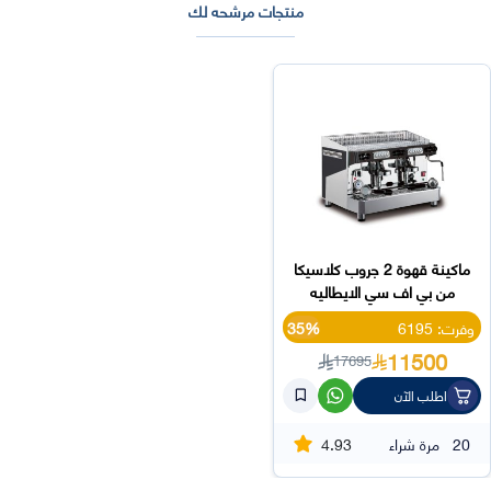
منتجات مرشحه لك
ماكينة قهوة 2 جروب كلاسيكا
من بي اف سي الايطاليه
وفرت: 6195
35%
11500
17695
اطلب الآن
4.93
20
مرة شراء