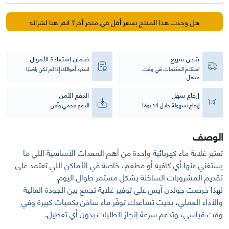
مياه
كهربائية
هل وجدت هذا المنتج بسعر أقل في متجر آخر؟ انقر هنا لشرائه
سعة
20
لتر
شحن سريع
ضمان استعادة الأموال
استلام المنتجات في وقت
استرد أموالك إذا لم تكن راضيًا
مذهل
إرجاع سهل
الدفع الآمن
إرجاع بسهولة خلال 14 يومًا
الدفع محمي وآمن
الوصف
تعتبر غلاية ماء كهربائية واحدة من أهم المعدات الأساسية اللي ما
يستغني عنها أي كافيه أو مطعم، خاصة في الأماكن اللي تعتمد على
تقديم المشروبات الساخنة بشكل مستمر طوال اليوم.
لهذا حرصت جولدن آيس على توفير غلاية تجمع بين الجودة العالية
والأداء العملي، بحيث تساعدك توفّر ماء ساخن بكميات كبيرة وفي
وقت قياسي، وتدعم سرعة إنجاز الطلبات بدون أي تعطيل.