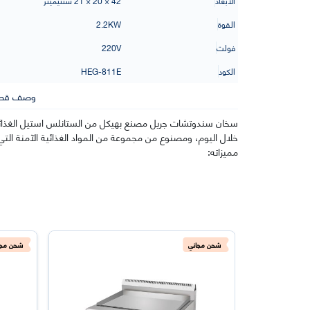
الأبعاد
42 × 20 × 21 سنتيميتر
القوة
2.2KW
فولت
220V
الكود
HEG-811E
وصف قصي
سخان سندوتشات جريل مصنع بهيكل من الستانلس استيل الغذائي
خلال اليوم، ومصنوع من مجموعة من المواد الغذائية الآمنة التي ل
مميزاته:
شحن مجاني
شحن مجا