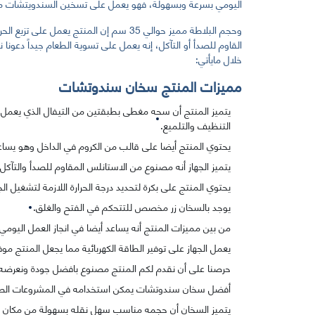
اليومي بسرعة وبسهولة، فهو يعمل على تسخين السندويتشات م
وحجم البلاطة مميز حوالي 35 سم إن المنتج ي
القاوم للصدأ أو التآكل، إنه يعمل على تسوية الطعام جيداً دعون
خلال مايأتي:
مميزات المنتج سخان سندوتشات
يتميز المنتج أن سحه مغطى بطبقتين من التيفال الذي يعمل
التنظيف والتلميع.
يحتوي المنتج أيضا على قالب من الكروم في الداخل وهو يساع
يتميز الجهاز أنه مصنوع من الاستانلس المقاوم للصدأ والتآكل.
يحتوي المنتج على بكرة لتحديد درجة الحرارة اللازمة لتشغيل الج
يوجد بالسخان زر مخصص للتتحكم في الفتح والغلق.
من بين مميزات المنتج أنه يساعد أيضا في انجاز العمل اليومي بسرعة حوالي
يعمل الجهاز على توفير الطاقة الكهربائية مما يجعل المنتج موفر
حرصنا على أن نقدم لكم المنتج مصنوع بافضل جودة ونعرضه
أفضل سخان سندوتشات يمكن استخدامه في المشروعات الصغيرة
يتميز السخان أن حجمه مناسب سهل نقله بسهولة من مكان لآ