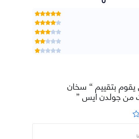
يقوم بتقييم “ سخان
من جولدن ايس ”