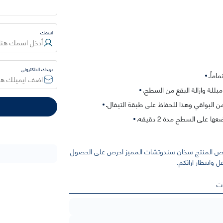
اسمك
بريدك الالكتروني
اماً.
لة وازالة البقع من السطح.
البواقي وهذا للحفاظ على طبقة التيفال.
لى السطح مدة 2 دقيقه.
 يخص المنتج سخان سندوتشات المميز احرص على الحصول
ل وانتظار ارائكم.
ت