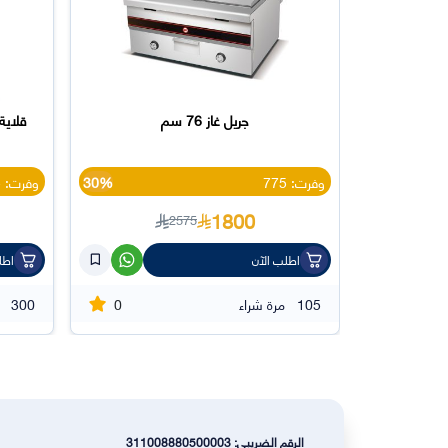
جريل غاز 76 سم
20%
وفرت: 775
30%
وفرت: 135
1800
2575
اطلب الآن
اطل
0
0
105
مرة شراء
300
الرقم الضريبي: 311008880500003