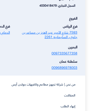
السجل التجاري: 4030418479
الفروع
فرع الرياض
فرع الدم
7593 شارع الأمير عبد العزيز بن مساعد بن
الدمام س
جلوي، السليمانيه 2261
البحرين
0097335677358
سلطنة عمان
0096896978003
من نحن | شركة تجهيز مطاعم وكافيهات جولدن آيس
المقالات
إنهاء الطلب