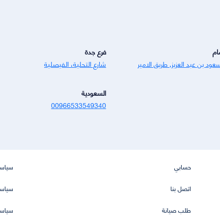
ام
فرع جدة
عود بن عبد العزيز, طريق الامير
شارع التحلية، الفيصلية
السعودية
00966533549340
حسابي
سياسة
اتصل بنا
سياسة
طلب صيانة
سياسة