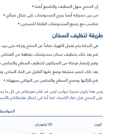
إن المنتج سهل التنظيف والتلميع أيضا.
من بين مميزاته أيضا يخرج السندوتشات على شكل شرائح.
يتناسب مع جميع السندوتشات القابلة للتسخين.
طريقة تنظيف السخان
في البداية يتم فصل الكهرباء تماماً عن المنتج وتركه حتى يبرد تم
قم بعد ذلك بتنظيف سخان سندوتشات بقطعة من القماش مبل
وقم بإحضار فرشاة من السيلكون لتنظيف السطح والتخلص من 
بعد ذلك احضر منشفة وضع عليها القليل من الماء الساخن وضعها ع
قم بالزالتها ومسح السطح والتخلص من البواقي بسهولة.
ومن هنا يكون متجرنا جولدن ايس قد قام بتعريفكم عن كل ما
على المنتج قبل نفاذ الكمية، كما أننا في انتظار تعليقاتكم بالأسف
المواصفا
الوزن
20 كيلوجرام