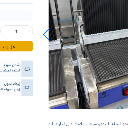
كمية
سخان
سندوتشات
من
هل وجدت ه
جولدن
ايس
شحن سريع
استلام المنتجا
إرجاع سهل
إرجاع بسهولة خلال 14 يو
يفها لمطعمك فهو سوف يساعدك على انجاز عملك