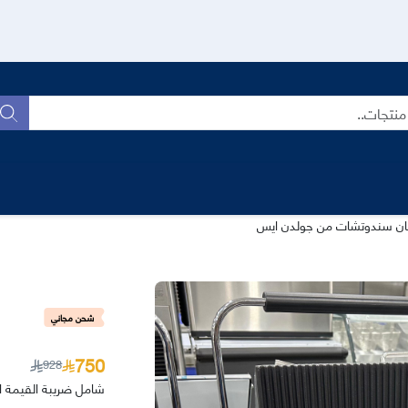
بح
ن سندوتشات من جولدن ايس
شحن مجاني
750
928
شامل ضريبة القيمة ا