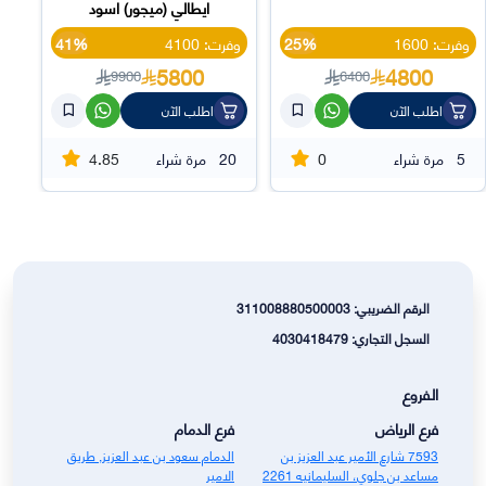
ايطالي (ميجور) اسود
وفرت: 1600
25%
وفرت: 4100
41%
5800
4800
9900
6400
اطلب الآن
اطلب الآن
4.85
0
5
مرة شراء
20
مرة شراء
الرقم الضريبي: 311008880500003
السجل التجاري: 4030418479
الفروع
فرع الرياض
فرع الدمام
7593 شارع الأمير عبد العزيز بن
الدمام سعود بن عبد العزيز, طريق
مساعد بن جلوي، السليمانيه 2261
الامير