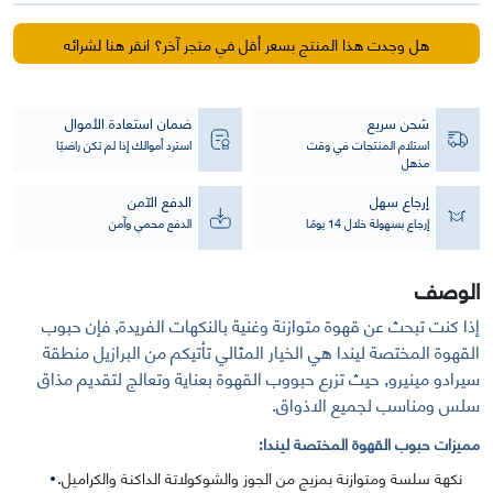
هل وجدت هذا المنتج بسعر أقل في متجر آخر؟ انقر هنا لشرائه
شحن سريع
ضمان استعادة الأموال
استلام المنتجات في وقت
استرد أموالك إذا لم تكن راضيًا
مذهل
إرجاع سهل
الدفع الآمن
إرجاع بسهولة خلال 14 يومًا
الدفع محمي وآمن
الوصف
إذا كنت تبحث عن قهوة متوازنة وغنية بالنكهات الفريدة, فإن حبوب
القهوة المختصة ليندا هي الخيار المثالي تأتيكم من البرازيل منطقة
سيرادو مينيرو, حيث تزرع حبووب القهوة بعناية وتعالج لتقديم مذاق
سلس ومناسب لجميع الاذواق.
مميزات حبوب القهوة المختصة ليندا:
نكهة سلسة ومتوازنة بمزيج من الجوز والشوكولاتة الداكنة والكراميل.