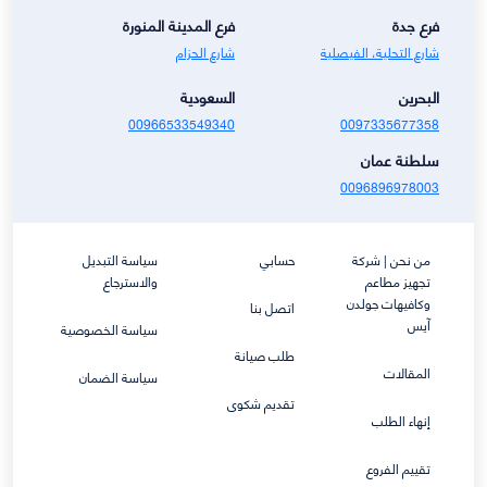
فرع جدة
فرع المدينة المنورة
شارع التحلية، الفيصلية
شارع الحزام
البحرين
السعودية
00966533549340
0097335677358
سلطنة عمان
0096896978003
من نحن | شركة
حسابي
سياسة التبديل
تجهيز مطاعم
والاسترجاع
وكافيهات جولدن
اتصل بنا
آيس
سياسة الخصوصية
طلب صيانة
المقالات
سياسة الضمان
تقديم شكوى
إنهاء الطلب
تقييم الفروع