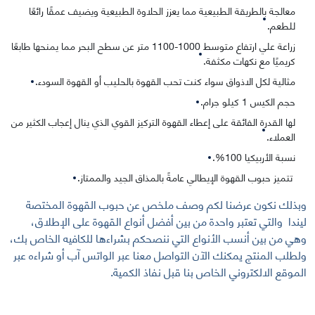
معالجة بالطريقة الطبيعية مما يعزز الحلاوة الطبيعية ويضيف عمقًا رائعًا
للطعم.
زراعة علي ارتفاع متوسط 1000-1100 متر عن سطح البحر مما يمنحها طابعًا
كريميًا مع نكهات مكثفة.
مثالية لكل الاذواق سواء كنت تحب القهوة بالحليب أو القهوة السودء.
حجم الكيس 1 كيلو جرام.
لها القدرة الفائقة على إعطاء القهوة التركيز القوي الذي ينال إعجاب الكثير من
العملاء.
نسبة الأربيكيا 100%.
تتميز حبوب القهوة الإيطالي عامةً بالمذاق الجيد والممتاز.
وبذلك نكون عرضنا لكم وصف ملخص عن حبوب القهوة المختصة
ليندا والتي تعتبر واحدة من بين أفضل أنواع القهوة على الإطلاق،
وهي من بين أنسب الأنواع التي ننصحكم بشراءها للكافيه الخاص بك،
ولطلب المنتج يمكنك الآن التواصل معنا عبر الواتس آب أو شراءه عبر
الموقع الالكتروني الخاص بنا قبل نفاذ الكمية.