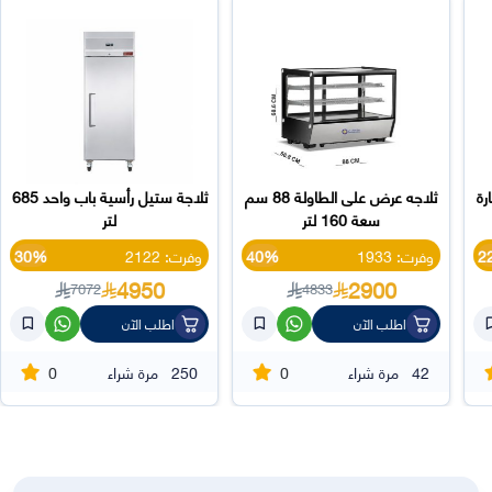
رة
ثلاجه عرض على الطاولة 88 سم
ثلاجة ستيل رأسية باب واحد 685
سعة 160 لتر
لتر
2
وفرت: 1933
40%
وفرت: 2122
30%
4950
2900
7072
4833
اطلب الآن
اطلب الآن
0
0
42
مرة شراء
250
مرة شراء