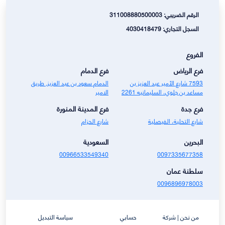
الرقم الضريبي: 311008880500003
السجل التجاري: 4030418479
الفروع
فرع الرياض
فرع الدمام
7593 شارع الأمير عبد العزيز بن
الدمام سعود بن عبد العزيز, طريق
مساعد بن جلوي، السليمانيه 2261
الامير
فرع جدة
فرع المدينة المنورة
شارع التحلية، الفيصلية
شارع الحزام
البحرين
السعودية
00966533549340
0097335677358
سلطنة عمان
0096896978003
من نحن | شركة
حسابي
سياسة التبديل