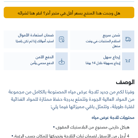
عرض
على
هل وجدت هذا المنتج بسعر أقل في متجر آخر؟ انقر هنا لشرائه
الطاولة
68
لتر
شحن سريع
ضمان استعادة الأموال
استلام المنتجات في وقت
استرد أموالك إذا لم تكن راضيًا
مذهل
إرجاع سهل
الدفع الآمن
إرجاع بسهولة خلال 14 يومًا
الدفع محمي وآمن
الوصف
وفرنا لكم من جديد ثلاجة عرض مياه المصنوعة بالكامل من مجموعة
من المواد العالية الجودة وتتمتع بدرجة حفظ ممتازة للمواد الغذائية
لفترة طويلة، وتتمثل باقي مميزاتها فيما يلي:
محتويات ثلاجة عرض مياه
هيكل خارجي مصنوع من البلاستيك المقوى.
4 أرجل من الأسفل لضمان ثبات الثلاجة وتحريكها للمكان حسب الرغبة.