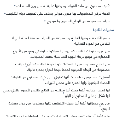
2 رف مصنوع من مادة الفولاذ وجودتها عالية لتحمل وزن المنتجات.
ثلاجة عرض للمشروبات بها مجرى هوائي يساعد على تصريف مياه التكثيف.
جوانب مصنوعة من الزجاج المقوى والمزدوج.
مميزات الثلاجة
تتميز الثلاجة بجودتها العالية ومصنوعة من المواد صديقة البيئة التي لا
تتفاعل مع المواد الغذائية.
من بين محتويات الثلاجة كمبروسر ايمبراكوا سلوفاكي وهو من الأنواع
الممتازة في توفير درجة التبريد المناسبة لحفظ المنتجات.
من الخارج مصنوعة من البلاستيك ذو الجودة العالية كما أن الجوانب
مصنوعة من الزجاج المزدوج لحفظ درجة الحرارة بقدرة عالية.
أفضل ثلاجة عرض مياه حيث أنها تحتوي على 2 رف مصنوع من الفولاذ
المضاد للبكتيريا ولها القدرة على تحمل الأوزان.
لها لمسة جمالية أيضا حيث أنها مطلية من الخارج باللون الأسود والذي يجعل
لها شكل جمالي للمطبخ أو البارز
من بين مميزاتها أيضا أنها سهلة التنظيف لأنها مصنوعة من مواد مضادة
للبقع.
مزودة أيضاً بنظام تبريد موفر للكهرباء لا يتسبب في استهلاك الجهد الكهربائي