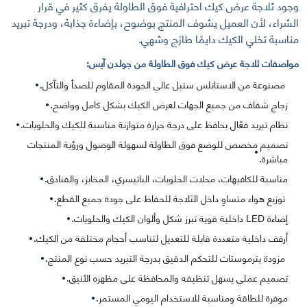
وجود ثلاجة عرض كيك احترافية فوق الطاولة يفرق كثير في قرار
الشراء، لأن العميل يشوف المنتج بوضوح، بإضاءة جذابة، ودرجة تبريد
مناسبة تخلي الكيك دايمًا طازج وشهي.
مواصفات ثلاجة عرض كيك فوق الطاولة من جولدن آيس:
مصنوعة من الاستانلس ستيل عالي الجودة المقاوم للصدأ والتآكل.
زجاج شفاف من جميع الجهات لعرض الكيك بشكل كامل وواضح.
نظام تبريد فعّال يحافظ على درجة حرارة متوازنة مناسبة للكيك والحلويات.
تصميم مخصص للوضع فوق الطاولة لسهولة الوصول ورؤية المنتجات
مباشرة.
مناسبة للكافيهات، محلات الحلويات، الباتيسري، المخابز، والفنادق.
توزيع هواء متساوٍ داخل الثلاجة للحفاظ على جودة جميع القطع.
إضاءة LED داخلية قوية تبرز شكل وألوان الكيك والحلويات.
أرفف داخلية متعددة قابلة للتعديل لتناسب أحجام مختلفة من الكيك.
مزودة بترموستات للتحكم الدقيق بدرجة التبريد حسب نوع المنتج.
تصميم عملي يسهل تنظيفه والمحافظة على مظهره الأنيق.
موفرة للطاقة ومناسبة للاستخدام اليومي المستمر.