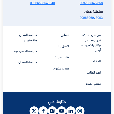
00966533549340
0097335677358
سلطنة عمان
0096896978003
من نحن | شركة
حسابي
سياسة التبديل
تجهيز مطاعم
والاسترجاع
وكافيهات جولدن
اتصل بنا
آيس
سياسة الخصوصية
طلب صيانة
المقالات
سياسة الضمان
تقديم شكوى
إنهاء الطلب
تقييم الفروع
متابعنا علي