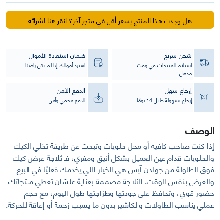
عرض
كيك
هل وجدت هذا المنتج بسعر أقل في متجر آخر؟ انقر هنا لشرائه
علي
الطاولة
108
شحن سريع
ضمان استعادة الأموال
لتر
استلام المنتجات في وقت
استرد أموالك إذا لم تكن راضيًا
مذهل
إرجاع سهل
الدفع الآمن
إرجاع بسهولة خلال 14 يومًا
الدفع محمي وآمن
الوصف
إذا كنت صاحب كافيه أو محل حلويات وتبحث عن طريقة تخلي الكيك
والحلويات قدام عين العميل بشكل أنيق ومغري، فـ ثلاجة عرض كيك
فوق الطاولة من جولدن آيس هي الخيار اللي يخدمك فعليًا في البيع
والعرض بنفس الوقت. الثلاجة مصممة بعناية علشان تعطي منتجاتك
حضور قوي، وتحافظ على جودتها وطزاجتها طول اليوم، مع حجم
عملي يناسب الطاولات والكاشير بدون ما يسبب زحمة أو إعاقة للحركة.