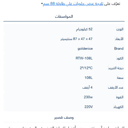
تعرّف على
ثلاجة عرض حلويات علي طاولة 88 سم
المواصفات
الوزن
52 كيلوجرام
الأبعاد
47 × 47 × 87 سنتيميتر
goldenice
Brand
الكود
RTW-108L
درجة التبريد
2º/12ºC
سعة
108L
عدد الأرفف
4 أرفف
القوة
230w
الكهرباء
220V
وصف قصير
ثلاجات جولدن آيس تعد من بين أفضل ثلاجات العرض في السعودية من حيث