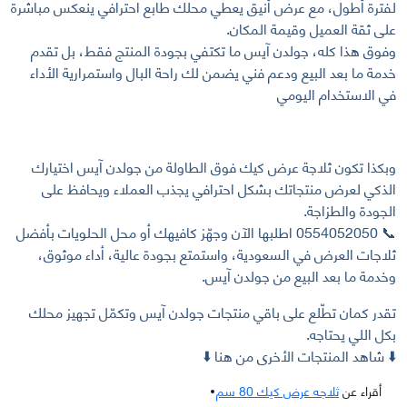
لفترة أطول، مع عرض أنيق يعطي محلك طابع احترافي ينعكس مباشرة
على ثقة العميل وقيمة المكان.
وفوق هذا كله، جولدن آيس ما تكتفي بجودة المنتج فقط، بل تقدم
خدمة ما بعد البيع ودعم فني يضمن لك راحة البال واستمرارية الأداء
في الاستخدام اليومي
وبكذا تكون ثلاجة عرض كيك فوق الطاولة من جولدن آيس اختيارك
الذكي لعرض منتجاتك بشكل احترافي يجذب العملاء ويحافظ على
الجودة والطزاجة.
📞 0554052050 اطلبها الآن وجهّز كافيهك أو محل الحلويات بأفضل
ثلاجات العرض في السعودية، واستمتع بجودة عالية، أداء موثوق،
وخدمة ما بعد البيع من جولدن آيس.
تقدر كمان تطّلع على باقي منتجات جولدن آيس وتكمّل تجهيز محلك
بكل اللي يحتاجه.
⬇️ شاهد المنتجات الأخرى من هنا ⬇️
أقراء عن
ثلاجه عرض كيك 80 سم