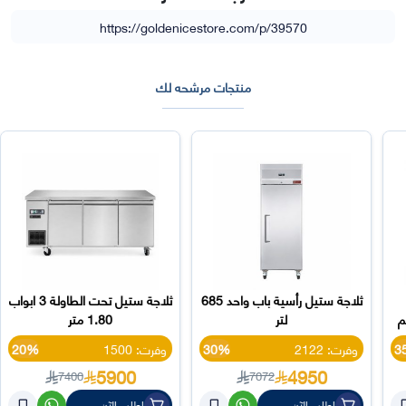
https://goldenicestore.com/p/39570
منتجات مرشحه لك
ثلاجة ستيل رأسية باب واحد 685
ثلاجة ستيل تحت الطاولة 3 ابواب
لتر
1.80 متر
3
وفرت: 2122
30%
وفرت: 1500
20%
5900
4950
7400
7072
اطلب الآن
اطلب الآن