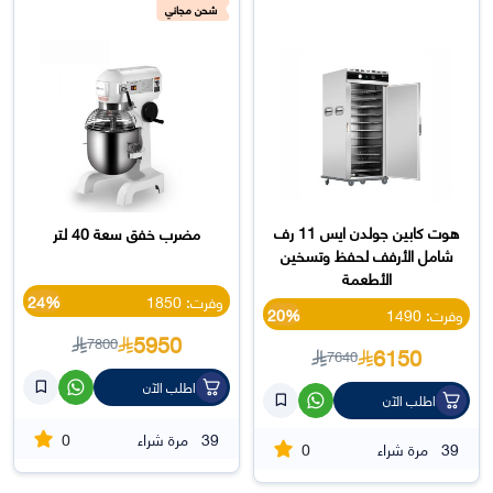
شحن مجاني
هوت كابين جولدن ايس 11 رف
مضرب خفق سعة 40 لتر
شامل الأرفف لحفظ وتسخين
الأطعمة
وفرت: 1850
24%
وفرت: 1490
20%
5950
7800
6150
7640
اطلب الآن
اطلب الآن
0
39
مرة شراء
0
39
مرة شراء