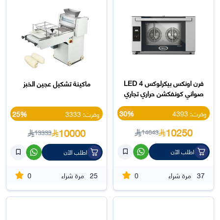
فرن اونكس بيكرلوكس LED 4
ماكينة تشكيل عجين الخبز
صواني كونفكشن حراري تجاري
وفرت: 4393
30%
وفرت: 3333
25%
10250
10000
14643
13333
اطلب الآن
اطلب الآن
0
0
37
مرة شراء
25
مرة شراء