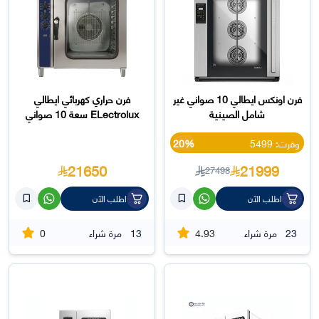
فرن اونكس ايطالي 10 صواني غير
فرن حراري كهربائي ايطالي
شامل الصينية
ELectrolux سعة 10 صواني
وفرت: 5499
20%
21650
21999
27498
اطلب الآن
اطلب الآن
0
4.93
23
مرة شراء
13
مرة شراء