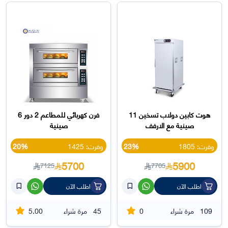
هوت كابين دولاب تسخين 11
فرن كهربائي للمطاعم 2 دور 6
صينية مع الارفف
صينية
وفرت: 1805
23%
وفرت: 1425
20%
5700
5900
7125
7705
اطلب الآن
اطلب الآن
5.00
0
109
مرة شراء
45
مرة شراء