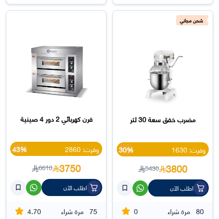
شحن مجاني
فرن كهربائي 2 دور 4 صينية
مضرب خفق سعة 30 لتر
وفرت: 2860
43%
وفرت: 1630
30%
3750
3800
6610
5430
اطلب الآن
اطلب الآن
4.70
0
80
مرة شراء
75
مرة شراء