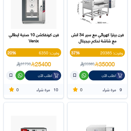
فرن بيتزا كهربائي مع سير 34 انش
فرن كونفكشن 10 صنية ايطالي
مع شاشة تحكم ديجيتال
Venix
وفرت: 20385
37%
وفرت: 6350
20%
25400
35000
31750
55385
اطلب الآن
اطلب الآن
0
0
9
مرة شراء
10
مرة شراء