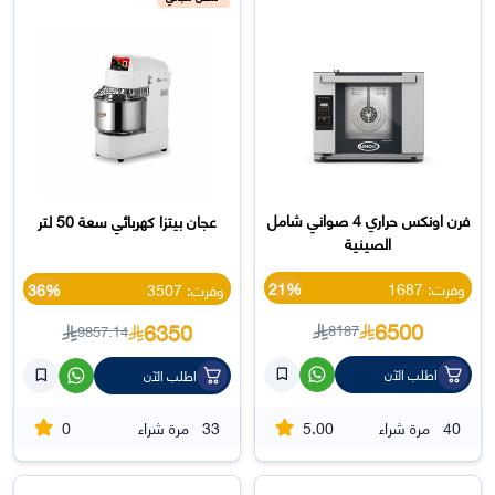
فرن اونكس حراري 4 صواني شامل
عجان بيتزا كهربائي سعة 50 لتر
الصينية
وفرت: 1687
21%
وفرت: 3507
36%
6500
6350
8187
9857.14
اطلب الآن
اطلب الآن
0
5.00
40
مرة شراء
33
مرة شراء