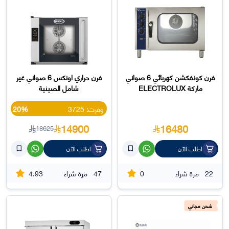
فرن كونفكشن كهربائي 6 صواني
فرن حراري اونكس 6 صواني غير
ماركة ELECTROLUX
شامل الصينية
وفرت: 3725
20%
14900
16480
18625
اطلب الآن
اطلب الآن
4.93
0
22
مرة شراء
47
مرة شراء
شحن مجاني