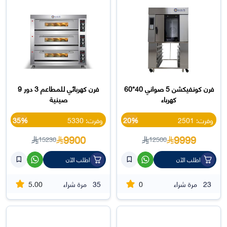
فرن كونفيكشن 5 صواني 40*60
فرن كهربائي للمطاعم 3 دور 9
كهرباء
صينية
وفرت: 2501
20%
وفرت: 5330
35%
9900
9999
15230
12500
اطلب الآن
اطلب الآن
5.00
0
23
مرة شراء
35
مرة شراء