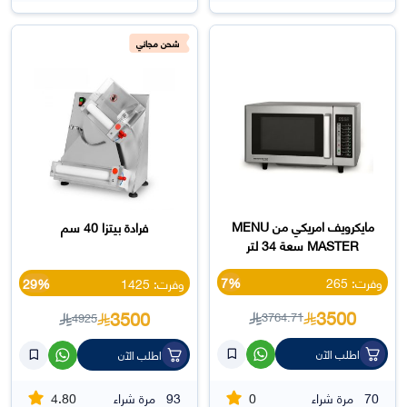
شحن مجاني
مايكرويف امريكي من MENU
فرادة بيتزا 40 سم
MASTER سعة 34 لتر
وفرت: 265
7%
وفرت: 1425
29%
3500
3500
3764.71
4925
اطلب الآن
اطلب الآن
4.80
0
70
مرة شراء
93
مرة شراء