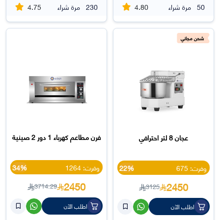
4.75
4.80
50
مرة شراء
230
مرة شراء
شحن مجاني
فرن مطاعم كهرباء 1 دور 2 صينية
عجان 8 لتر احترافي
وفرت: 1264
34%
وفرت: 675
22%
2450
2450
3714.29
3125
اطلب الآن
اطلب الآن