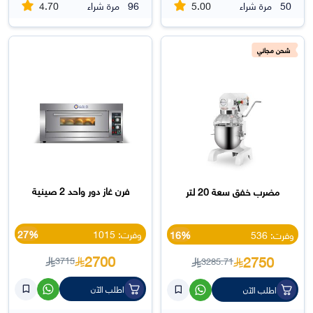
4.70
5.00
50
مرة شراء
96
مرة شراء
شحن مجاني
فرن غاز دور واحد 2 صينية
مضرب خفق سعة 20 لتر
وفرت: 1015
27%
وفرت: 536
16%
2700
2750
3715
3285.71
اطلب الآن
اطلب الآن