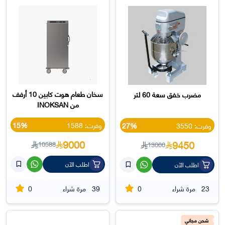
سخان طعام هوت كابين 10 أرفف
مضرب خفق سعة 60 لتر
من INOKSAN
وفرت: 1588
15%
وفرت: 3550
27%
9000
9450
10588
13000
اطلب الآن
اطلب الآن
0
0
23
مرة شراء
39
مرة شراء
شحن مجاني