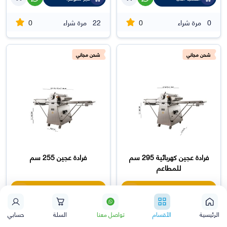
0
0
0
مرة شراء
22
مرة شراء
شحن مجاني
شحن مجاني
فرادة عجين كهربائية 295 سم
فرادة عجين 255 سم
للمطاعم
وفرت: 6133
25%
وفرت: 5500
25%
16500
18400
22000
24533
الرئيسية
الأقسام
تواصل معنا
السلة
حسابي