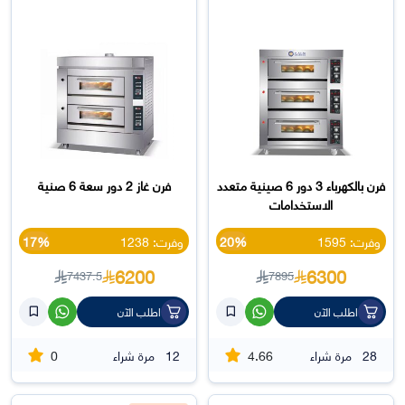
فرن بالكهرباء 3 دور 6 صينية متعدد
فرن غاز 2 دور سعة 6 صنية
الاستخدامات
وفرت: 1595
20%
وفرت: 1238
17%
6200
6300
7437.5
7895
اطلب الآن
اطلب الآن
0
4.66
28
مرة شراء
12
مرة شراء