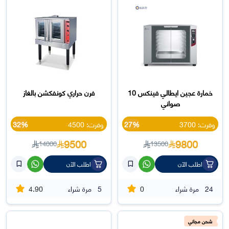
خمارة عجين ايطالي فينكس 10
فرن حراري كونفكشن بالغاز
صواني
وفرت: 3700
27%
وفرت: 4500
32%
9500
9800
14000
13500
اطلب الآن
اطلب الآن
4.90
0
24
مرة شراء
5
مرة شراء
شحن مجاني