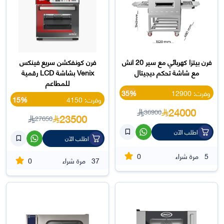
فرن بيتزا كهربائي مع سير 20 انش
فرن كونفكشن سريع فينكس
مع شاشة تحكم ديجيتال
Venix بشاشة LCD رقمية
للمطاعم
وفرت: 12900
35%
وفرت: 4150
15%
24000
36900
23500
27650
اطلب الآن
اطلب الآن
0
5
مرة شراء
0
37
مرة شراء