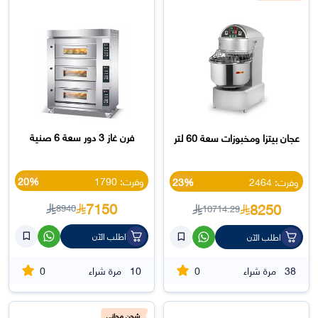
فرن غاز 3 دور سعة 6 صنية
عجان بيتزا ومخبوزات سعة 60 لتر
وفرت: 1790
20%
وفرت: 2464
23%
7150
8250
8940
10714.29
اطلب الآن
اطلب الآن
0
0
38
مرة شراء
10
مرة شراء
شحن مجاني