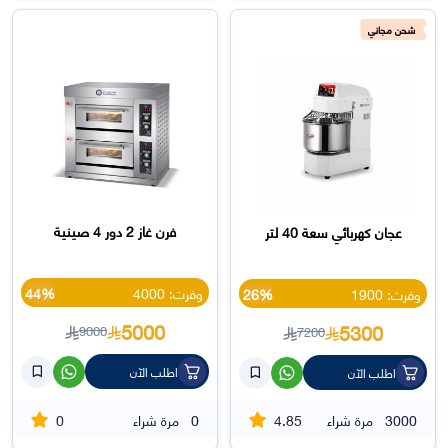
شحن مجاني
فرن غاز 2 دور 4 صينية
عجان كهربائي سعة 40 لتر
وفرت: 4000
44%
وفرت: 1900
26%
5000
5300
9000
7200
اطلب الآن
اطلب الآن
0
4.85
3000
مرة شراء
0
مرة شراء