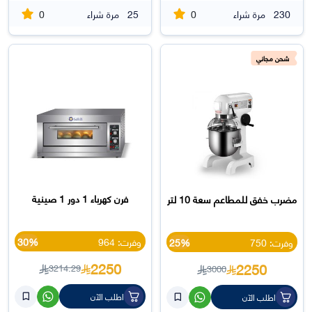
0
0
230
مرة شراء
25
مرة شراء
شحن مجاني
فرن كهرباء 1 دور 1 صينية
مضرب خفق للمطاعم سعة 10 لتر
وفرت: 964
30%
وفرت: 750
25%
2250
2250
3214.29
3000
اطلب الآن
اطلب الآن