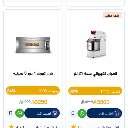
شحن مجاني
فرن كهرباء 1 دور 3 صينية
العجان الكهربائي سعة 21 لتر
وفرت: 1000
24%
وفرت: 1415
30%
3250
3300
4250
4715
اطلب الآن
اطلب الآن
4.70
0
59
مرة شراء
23
مرة شراء