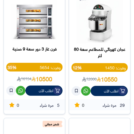
فرن غاز 3 دور سعة 9 صنية
عجان كهربائي للمطاعم سعة 80
لتر
وفرت: 5654
35%
وفرت: 1450
12%
10500
10550
16154
12000
اطلب الآن
اطلب الآن
0
0
29
مرة شراء
5
مرة شراء
شحن مجاني