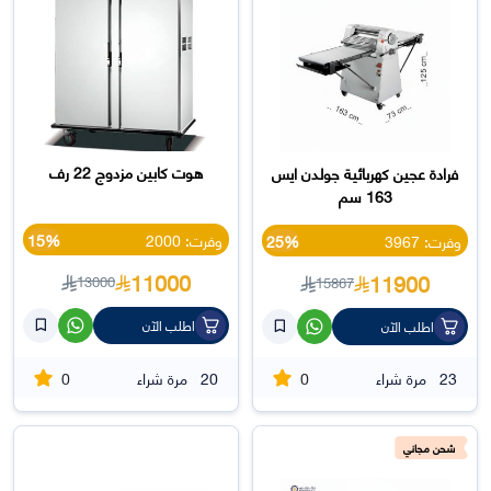
هوت كابين مزدوج 22 رف
فرادة عجين كهربائية جولدن ايس
163 سم
وفرت: 2000
15%
وفرت: 3967
25%
11000
11900
13000
15867
اطلب الآن
اطلب الآن
0
0
23
مرة شراء
20
مرة شراء
شحن مجاني