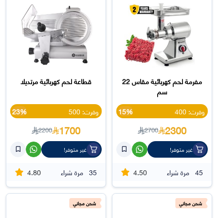
مفرمة لحم كهربائية مقاس 22
قطاعة لحم كهربائية مرتديلا
سم
وفرت: 400
15%
وفرت: 500
23%
1700
2300
2200
2700
غير متوفر!
غير متوفر!
4.80
4.50
45
مرة شراء
35
مرة شراء
شحن مجاني
شحن مجاني