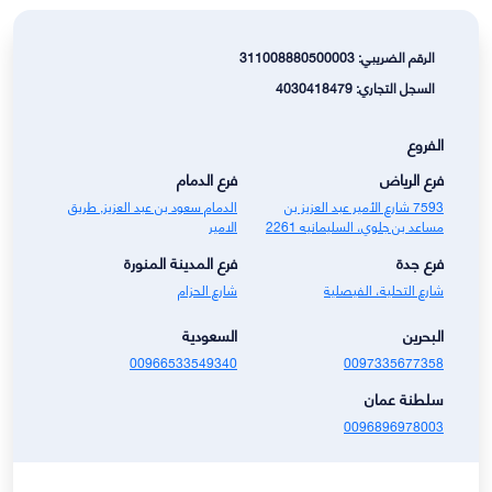
الرقم الضريبي: 311008880500003
السجل التجاري: 4030418479
الفروع
فرع الرياض
فرع الدمام
7593 شارع الأمير عبد العزيز بن
الدمام سعود بن عبد العزيز, طريق
مساعد بن جلوي، السليمانيه 2261
الامير
فرع جدة
فرع المدينة المنورة
شارع التحلية، الفيصلية
شارع الحزام
البحرين
السعودية
00966533549340
0097335677358
سلطنة عمان
0096896978003