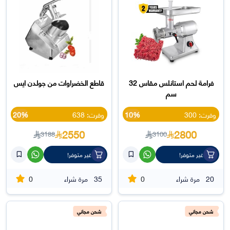
فرامة لحم استانلس مقاس 32
قاطع الخضراوات من جولدن ايس
سم
وفرت: 300
10%
وفرت: 638
20%
2550
2800
3188
3100
غير متوفر!
غير متوفر!
0
0
20
مرة شراء
35
مرة شراء
شحن مجاني
شحن مجاني