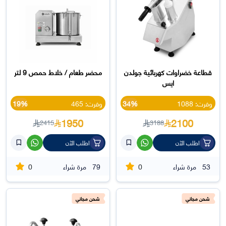
قطاعة خضراوات كهربائية جولدن
محضر طعام / خلاط حمص 9 لتر
ايس
وفرت: 1088
34%
وفرت: 465
19%
1950
2100
2415
3188
اطلب الآن
اطلب الآن
0
0
53
مرة شراء
79
مرة شراء
شحن مجاني
شحن مجاني