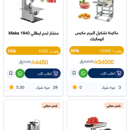
ماكينة تشكيل البرجر مكبس
منشار لحم ايطالي 1840 Miska
اتوماتيك
وفرت: 12000
26%
وفرت: 1050
19%
34000
4450
46000
5500
اطلب الآن
اطلب الآن
5.00
0
3
مرة شراء
28
مرة شراء
شحن مجاني
شحن مجاني