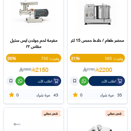
محضر طعام / خلاط حمص 15 لتر
مفرمة لحم جولدن ايس ستيل
مقاس ٣٢
وفرت: 585
21%
وفرت: 750
26%
2150
2200
2900
2785
اطلب الآن
اطلب الآن
0
0
35
مرة شراء
43
مرة شراء
شحن مجاني
شحن مجاني