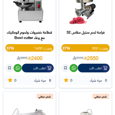
فرامة لحم ستيل مقاس 32
قطاعة خضروات ولحوم اتوماتيك
مع وعاء Bowl cutter
وفرت: 950
27%
وفرت: 1400
37%
2400
2550
3800
3500
اطلب الآن
اطلب الآن
0
0
0
مرة شراء
8
مرة شراء
شحن مجاني
شحن مجاني