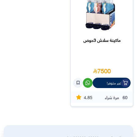
ماكينة سلاش 3حوض
7500
غير متوفر!
4.85
60
مرة شراء