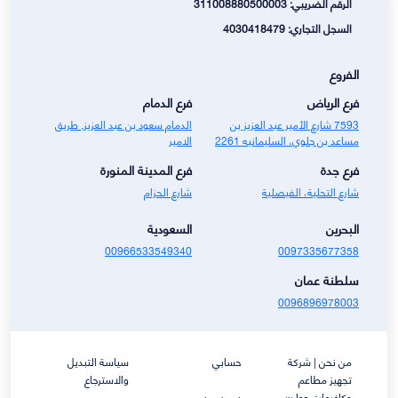
الرقم الضريبي: 311008880500003
السجل التجاري: 4030418479
الفروع
فرع الرياض
فرع الدمام
7593 شارع الأمير عبد العزيز بن
الدمام سعود بن عبد العزيز, طريق
مساعد بن جلوي، السليمانيه 2261
الامير
فرع جدة
فرع المدينة المنورة
شارع التحلية، الفيصلية
شارع الحزام
البحرين
السعودية
00966533549340
0097335677358
سلطنة عمان
0096896978003
من نحن | شركة
حسابي
سياسة التبديل
تجهيز مطاعم
والاسترجاع
وكافيهات جولدن